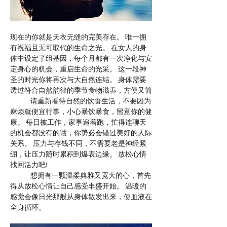
现在的你就是天衣无缝的完美存在。 唯一拥
有祝福且无可取代的生命之光。 在女人的身
体中设定了组基因，每个月都有一次净化与安
定身心的机会，重启生命的光采。 这一段神
圣的时光你将再次与大自然连结。 身体需要
透过符合自然韵律的季节食物滋养，方便又简
	请重新看待自然的饮食生活，不要因为
麻烦就便宜行事，小心暴饮暴食，留意你的健
康。 每日被工作，家事追着跑，忙得连聊天
的机会都没有的话，你势必会错过美好的人际
关系。 压力与存钱不同，不需要老是神经紧
绷，让压力随时累积到爆表边缘。 放松心情
找回活力吧!
	想拥有一颗温柔典雅又宽大的心，首先
得从放松心情让自己感受丰盛开始。 温暖的
感觉会像日光那般从身体散发出来，使血液在
全身循环。