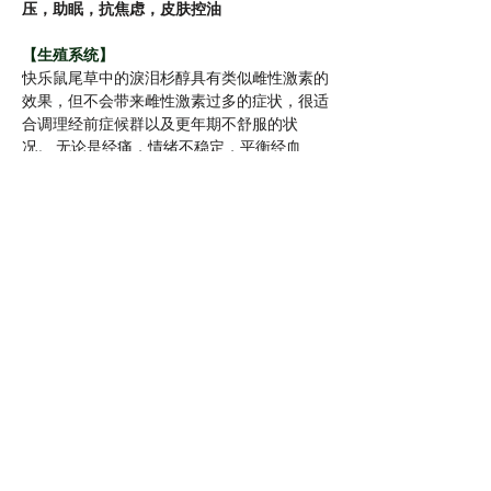
压，助眠，抗焦虑，皮肤控油
【生殖系统】
快乐鼠尾草中的淚泪杉醇具有类似雌性激素的
效果，但不会带来雌性激素过多的症状，很适
合调理经前症候群以及更年期不舒服的状
况。 无论是经痛，情绪不稳定，平衡经血
量，调理子宫等，快乐鼠尾草精油都是很好的
保养配方。 
更年期配方：依兰 +快乐鼠尾草 +玫瑰
三种精油各4滴，加入20ml植物油中，按摩下
腹部子宫处。 
【神经系统】
抗痉挛和止痛是快乐鼠尾草很重要的疗效，有
任何神经痛，头痛，或肌肉痉挛的时候都可以
使用。 能够有效降低不舒服以及疼痛的状
态，也可以帮助我们舒缓神经系统，消除焦虑
紧张感，使睡眠品质更好。 
舒媛神经系统配方：快乐鼠尾草 +苦橙叶 +薰
衣草