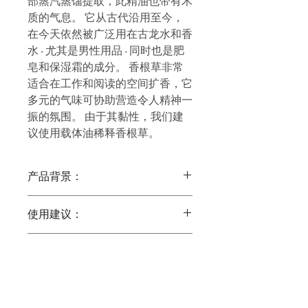
部蒸汽蒸馏提取，此精油也带有木
质的气息。 它从古代沿用至今，
在今天依然被广泛用在古龙水和香
水 - 尤其是男性用品 - 同时也是肥
皂和保湿霜的成分。 香根草非常
适合在工作和阅读的空间扩香，它
多元的气味可协助营造令人精神一
振的氛围。 由于其黏性，我们建
议使用载体油稀释香根草。
产品背景：
產品背景
岩蘭草源自於印度，
使用建议：
為禾本科，種類屬多年生草
本。岩蘭草根部能生長到7–10
使用方法
英尺，它細密的根紮得非常深
成分：
用V-6™綜合純植物油稀釋岩蘭
且交纏在一起，讓此種植物能
草的土質香氣，並於家中或辦
抗旱，以及對抗土壤流失。岩
Vetiveria Zizanoides
†100% 純精油
公室擴香，提升令人專注的環
產品概览：
蘭草精油是蒸餾植物根部而萃
境氣氛。
取而來。因岩蘭草獨特的價值